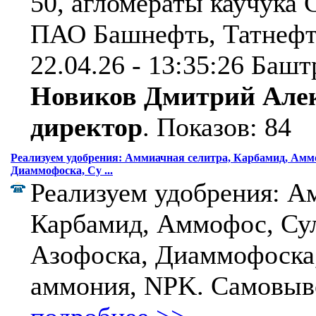
50, агломераты каучука 
ПАО Башнефть, Татнефть
22.04.26 - 13:35:26 Башт
Новиков Дмитрий Алек
директор
.
Показов: 84
Реализуем удобрения: Аммиачная селитра, Карбамид, Амм
Диаммофоска, Су ...
Реализуем удобрения: А
Карбамид, Аммофос, Су
Азофоска, Диаммофоска
аммония, NPK. Самовыво