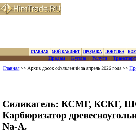
ГЛАВНАЯ
МОЙ КАБИНЕТ
ПРОДАЖА
ПОКУПКА
КО
Продам
|
Куплю
|
Услуги
|
Транспорт
Главная
>> Архив досок объявлений за апрель 2026 года >>
Пр
Силикагель: КСМГ, КСКГ, Ш
Карбюризатор древесноугольн
Nа-А.