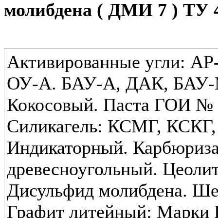
молибдена ( ДМИ 7 ) ТУ 48
Активированные угли: АР-
ОУ-А. БАУ-А, ДАК, БАУ-
Кокосовый. Паста ГОИ № 1 
Силикагель: КСМГ, КСКГ
Индикаторный. Карбюриза
древесноугольный. Цеолит
Дисульфид молибдена. Ше
Графит литейный: Марки 