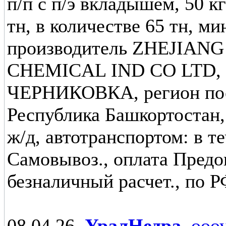
п/п с п/э вкладышем, 50 кг
тн, в количестве 65 тн, мин
производитель ZHEJIAN
CHEMICAL IND CO LTD, F
ЧЕРНИКОВКА, регион пос
Республика Башкортостан,
ж/д, автотранспортом: в те
Самовывоз., оплата Предо
безналичный расчет., по Р
08.04.26,
УралНедра
,
ооо