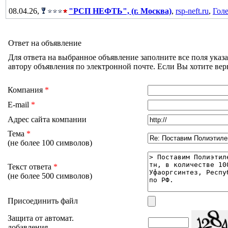
08.04.26,
"РСП НЕФТЬ", (г. Москва)
,
rsp-neft.ru
,
Гол
Ответ на объявление
Для ответа на выбранное объявление заполните все поля ука
автору объявления по электронной почте. Если Вы хотите ве
Компания
*
E-mail
*
Адрес сайта компании
Тема
*
(не более 100 символов)
Текст ответа
*
(не более 500 символов)
Присоединить файл
Защита от автомат.
добавления