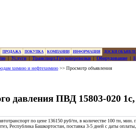
ПРОДАЖА
ПОКУПКА
КОМПАНИИ
ИНФОРМАЦИЯ
ДОСКИ ОБЪЯВЛ
лю
|
Услуги
|
Транспорт.Грузоперевозки
|
Оборудование
|
Н
одам химию и нефтехимию
>> Просмотр объявления
о давления ПВД 15803-020 1c, 
отранспорт по цене 136150 руб/тн, в количестве 100 тн, мин. п
з, Республика Башкортостан, поставка 3-5 дней с даты оплаты,